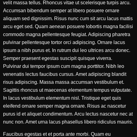
velit massa tellus. Rhoncus vitae ut scelerisque turpis arcu.
Accumsan bibendum semper at libero posuere ornare
aliquam sed dignissim. Risus nunc cum sit arcu lacus mattis
arcu eget sed. Quam aenean posuere lobortis magna facilisi
commodo magna pellentesque feugiat. Adipiscing pharetra
pulvinar pellentesque tortor orci adipiscing. Ornare lacus
ipsum a nibh purus et. In rutrum dui leo ultrices arcu donec.
Semper praesent egestas suscipit quisque viverra.
Pulvinar dui tempor ipsum cum magna porttitor. Nibh leo
venenatis lectus faucibus cursus. Amet adipiscing blandit
risus adipiscing. Massa massa accumsan vestibulum et.
Sagittis rhoncus ut maecenas elementum tempus vulputate.
In lacus vestibulum elementum nisl. Tristique eget quis
eleifend ornare semper magna ornare. Risus ac nascetur
purus id et aliquet condimentum. Arcu lectus nascetur nec at
nunc non. Amet urna lacus phasellus libero ridiculus mauris.
Faucibus egestas et et porta ante morbi. Quam eu