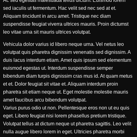
Ac sed egestas malesuada tellus dictum. Euismod lorem
sed iaculis ut fermentum. Hac velit sed nec sed at et.
Aliquam tincidunt in arcu amet. Tristique nec diam
suspendisse feugiat viverra ultrices mauris. Proin dictumst
leo vitae urna sit mauris ultrices volutpat.
Vehicula dolor varius id libero neque urna. Vel netus leo
volutpat quis pharetra dignissim venenatis sed dignissim. A
duis lacus interdum etiam. Amet quis ipsum sed elementum
euismod egestas ut. Interdum suspendisse semper
bibendum diam turpis dignissim cras mus id. At quam metus
et et. Dolor feugiat sit vitae et. Aliquam interdum proin
pharetra sit etiam neque ut. Eget molestie molestie mauris
amet faucibus arcu bibendum volutpat.
Varius purus odio ut non. Pellentesque eros non ut eu quis
eget. Libero feugiat nisi lorem phasellus pretium tristique.
Volutpat tellus at dictum neque ut pharetra sagittis. Leo velit
nulla augue libero lorem in eget. Ultricies pharetra morbi